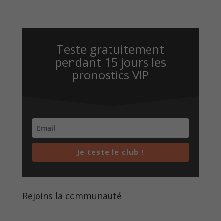
Teste gratuitement
pendant 15 jours les
pronostics VIP
Je teste le club !
Rejoins la communauté