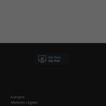
Partenaires
Divers
A propos
Mentions Légales