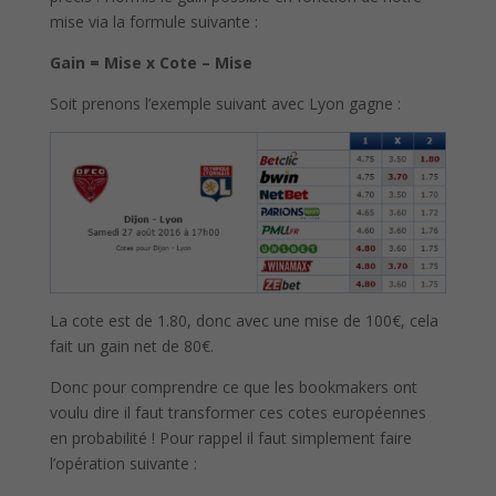
mise via la formule suivante :
Gain = Mise x Cote – Mise
Soit prenons l’exemple suivant avec Lyon gagne :
La cote est de 1.80, donc avec une mise de 100€, cela
fait un gain net de 80€.
Donc pour comprendre ce que les bookmakers ont
voulu dire il faut transformer ces cotes européennes
en probabilité ! Pour rappel il faut simplement faire
l’opération suivante :