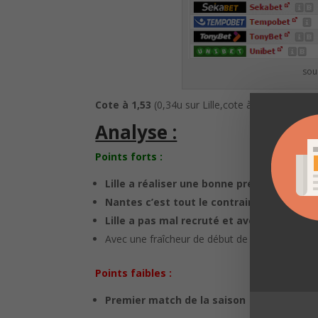
sou
Cote à 1,53
(0,34u sur Lille,cote à 2,23 chez 1x
Analyse :
Points forts :
Lille a réaliser une bonne préparation
ave
Nantes c’est tout le contraire avec 1 seu
Lille a pas mal recruté et avec l’arrivée d
Avec une fraîcheur de début de saison et le j
Points faibles :
Premier match de la saison