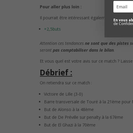
Pour aller plus loin :
Il pourrait être intéressant également d’investir s
En vous a
de Confident
+2,5buts
Attention ces tendances
ne sont que des pistes 
seront
pas comptabiliser dans le bilan
.
Et vous quel est votre avis sur ce match ? Lais
Débrief :
On retiendra sur ce match :
Victoire de Lille (3-0)
Barre transversale de Touré à la 21ème pour
But de Alonso à la 48ème
But de De Préville sur penalty à la 67ème
But de El Ghazi à la 70ème