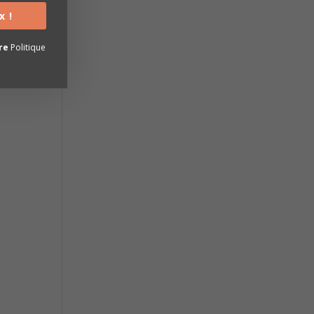
x !
tre
Politique