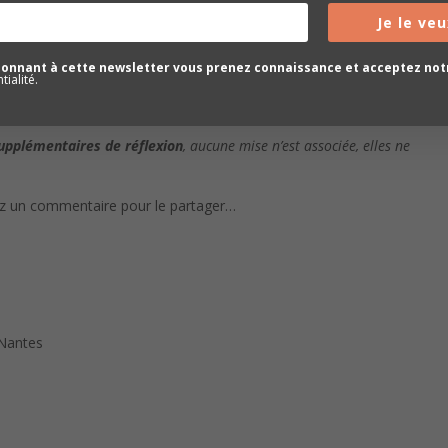
Je le veu
ur :
bonnant à cette newsletter vous prenez connaissance et acceptez no
ialité.
supplémentaires de
réflexion
, aucune mise n’est associée, elles ne
sez un commentaire pour le partager…
 Nantes