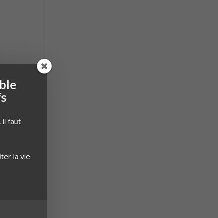
ble
fs
il faut
iter la vie