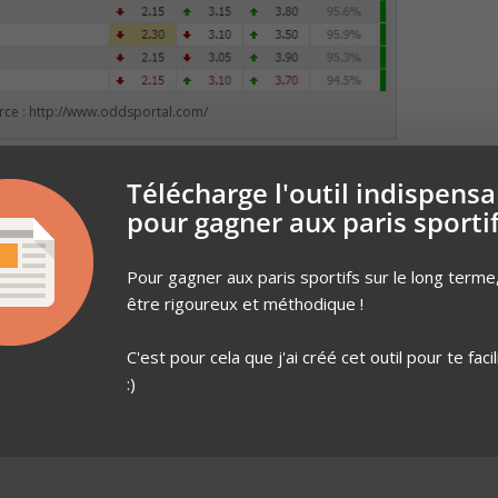
rce : http://www.oddsportal.com/
Bet et 0,16u sur nul, cote à 3,22 chez 1xBet) ou
lay Nantes à 4,9
Télécharge l'outil indispensa
pour gagner aux paris sporti
Pour gagner aux paris sportifs sur le long terme, 
c une seul défaite pour 3 victoires et 1 nul
être rigoureux et méthodique !
le victoire en 5 matchs
e Bielsa
on peut s’attendre à des matchs spectaculaires.
C'est pour cela que j'ai créé cet outil pour te facil
eu pratiqué par Bielsa, Nantes aura beaucoup de mal.
:)