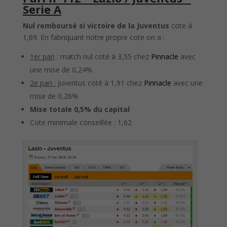
Serie A
Nul remboursé si victoire de la Juventus
cote à
1,69. En fabriquant notre propre cote on a :
1er pari
: match nul coté à 3,55 chez
Pinnacle
avec
une mise de 0,24%
2e pari :
Juventus coté à 1,91 chez
Pinnacle
avec une
mise de 0,26%
Mise totale 0,5% du capital
Cote minimale conseillée : 1,62