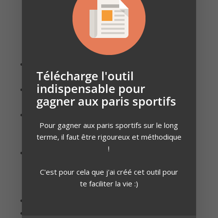
un ogre tout simplement. Ils sont 1er avec 56 points.
En regardant de plus près ce match :
Points forts :
Comme dit précédemment
la Juventus est
Télécharge l'outil
invaincu en serie A
indispensable pour
Depuis avril 2013,
la Juventus n’a jamais perdu
gagner aux paris sportifs
contre la Lazio en déplacement.
La Juventus fait partie de mes favoris pour la victoire
Pour gagner aux paris sportifs sur le long
finale en ligue des champions.
Ils doivent donc
terme, il faut être rigoureux et méthodique
tuer le championnat le plus vite possible.
!
La Lazio a plus de mal cette saison avec seulement
9 victoires en championnat.
C'est pour cela que j'ai créé cet outil pour
te faciliter la vie :)
Points faibles :
Toute bonne série a une fin
La Lazio va un peu mieux malgré sa défaite le