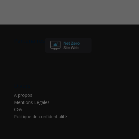
Partenaires
Divers
A propos
Mentions Légales
CGV
Politique de confidentialité