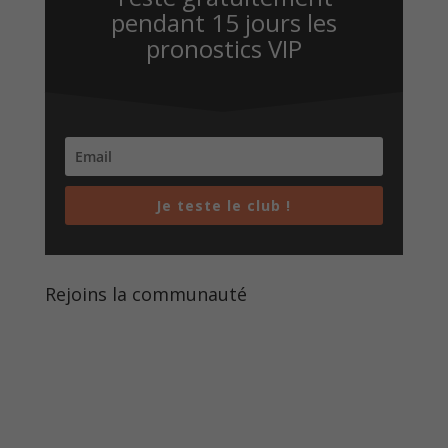
pendant 15 jours les
pronostics VIP
Je teste le club !
Rejoins la communauté